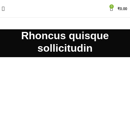
0
₹
0.00
Rhoncus quisque
sollicitudin