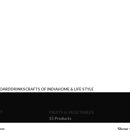
BOARD
DRINKS
CRAFTS OF INDIA
HOME & LIFE STYLE
RY
FRUITS & VEGETABLES
15 Products
op
Show