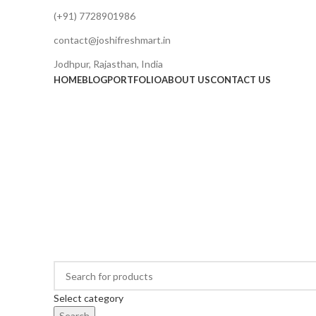
(+91) 7728901986
contact@joshifreshmart.in
Jodhpur, Rajasthan, India
HOME
BLOG
PORTFOLIO
ABOUT US
CONTACT US
Select category
Search