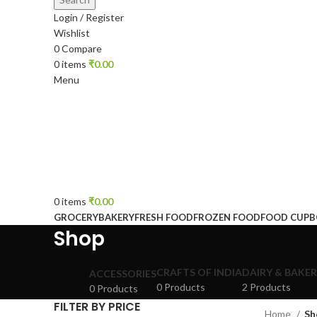
Login / Register
Wishlist
0
Compare
0
items
₹
0.00
Menu
0
items
₹
0.00
GROCERY
BAKERY
FRESH FOOD
FROZEN FOOD
FOOD CUP
Shop
CRAFTS OF INDIA
DAIRY & BAKE
ACCESSORIES
0 Products
2 Products
0 Products
FILTER BY PRICE
Home
Sh