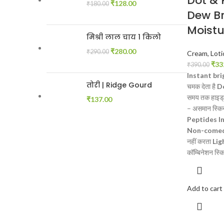
Dot & 
₹
128.00
₹
180.00
Dew Br
Moistu
मिश्री लाल चाय 1 किलो
₹
280.00
₹
290.00
Cream, Loti
₹
33
₹
390.00
Instant bri
तोरी | Ridge Gourd
चमक देता है
D
समय तक हाइड्र
₹
137.00
– असमान स्किन
Peptides I
Non-comed
नहीं करता
Lig
कॉम्बिनेशन स्
Add to cart